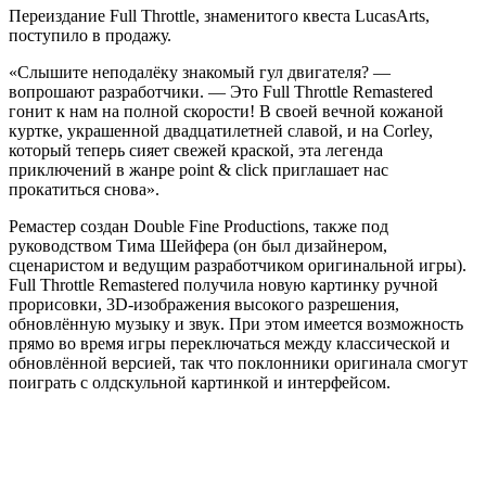
Переиздание Full Throttle, знаменитого квеста LucasArts,
поступило в продажу.
«Слышите неподалёку знакомый гул двигателя? —
вопрошают разработчики. — Это Full Throttle Remastered
гонит к нам на полной скорости! В своей вечной кожаной
куртке, украшенной двадцатилетней славой, и на Corley,
который теперь сияет свежей краской, эта легенда
приключений в жанре point & click приглашает нас
прокатиться снова».
Ремастер создан Double Fine Productions, также под
руководством Тима Шейфера (он был дизайнером,
сценаристом и ведущим разработчиком оригинальной игры).
Full Throttle Remastered получила новую картинку ручной
прорисовки, 3D-изображения высокого разрешения,
обновлённую музыку и звук. При этом имеется возможность
прямо во время игры переключаться между классической и
обновлённой версией, так что поклонники оригинала смогут
поиграть с олдскульной картинкой и интерфейсом.